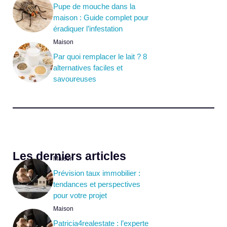
Pupe de mouche dans la
maison : Guide complet pour
éradiquer l’infestation
Maison
Par quoi remplacer le lait ? 8
alternatives faciles et
savoureuses
Les derniers articles
Maison
Prévision taux immobilier :
tendances et perspectives
pour votre projet
Maison
Patricia4realestate : l’experte