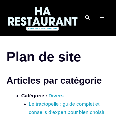
Aller
au
MEN
contenu
Plan de site
Articles par catégorie
Catégorie :
Divers
Le tractopelle : guide complet et
conseils d’expert pour bien choisir