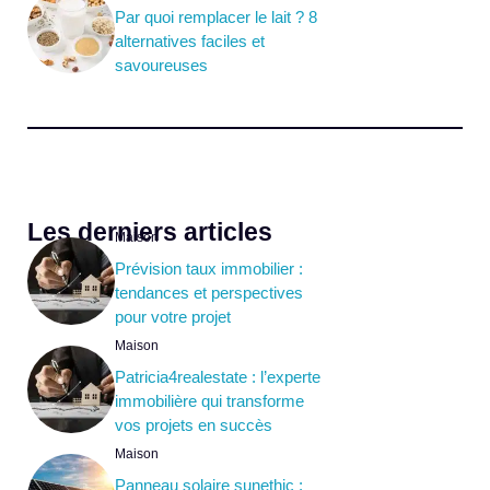
Par quoi remplacer le lait ? 8
alternatives faciles et
savoureuses
Les derniers articles
Maison
Prévision taux immobilier :
tendances et perspectives
pour votre projet
Maison
Patricia4realestate : l’experte
immobilière qui transforme
vos projets en succès
Maison
Panneau solaire sunethic :