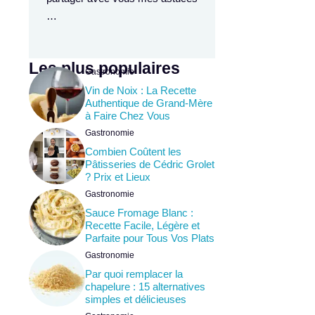
…
Les plus populaires
Gastronomie
Vin de Noix : La Recette
Authentique de Grand-Mère
à Faire Chez Vous
Gastronomie
Combien Coûtent les
Pâtisseries de Cédric Grolet
? Prix et Lieux
Gastronomie
Sauce Fromage Blanc :
Recette Facile, Légère et
Parfaite pour Tous Vos Plats
Gastronomie
Par quoi remplacer la
chapelure : 15 alternatives
simples et délicieuses