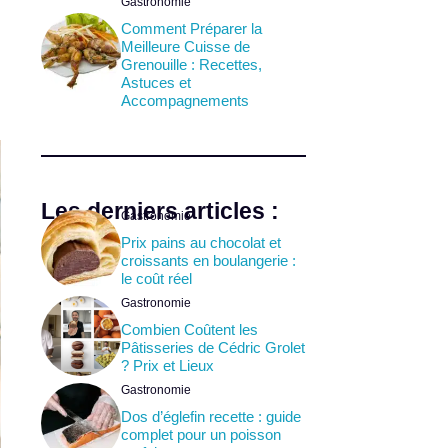
Gastronomie
Comment Préparer la
Meilleure Cuisse de
Grenouille : Recettes,
Astuces et
Accompagnements
Les derniers articles :
Gastronomie
Prix pains au chocolat et
croissants en boulangerie :
le coût réel
Gastronomie
Combien Coûtent les
Pâtisseries de Cédric Grolet
? Prix et Lieux
Gastronomie
Dos d’églefin recette : guide
complet pour un poisson