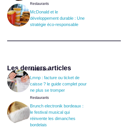
Restaurants
McDonald et le
développement durable : Une
stratégie éco-responsable
Les derniers articles
Restaurants
Lmnp : facture ou ticket de
caisse ? le guide complet pour
ne plus se tromper
Restaurants
Brunch electronik bordeaux :
le festival musical qui
réinvente les dimanches
bordelais