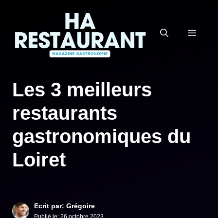
Aller
au
MEN
contenu
Les 3 meilleurs
restaurants
gastronomiques du
Loiret
Ecrit par: Grégoire
Publié le:
26 octobre 2023