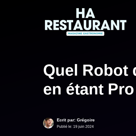
Aller
au
contenu
Quel Robot 
en étant Pro
Ecrit par: Grégoire
Publié le:
19 juin 2024