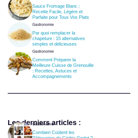
Sauce Fromage Blanc :
Recette Facile, Légère et
Parfaite pour Tous Vos Plats
Gastronomie
Par quoi remplacer la
chapelure : 15 alternatives
simples et délicieuses
Gastronomie
Comment Préparer la
Meilleure Cuisse de Grenouille
: Recettes, Astuces et
Accompagnements
Les derniers articles :
Gastronomie
Combien Coûtent les
Pâtisseries de Cédric Grolet ?