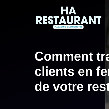
Aller
au
contenu
Comment tr
clients en f
de votre res