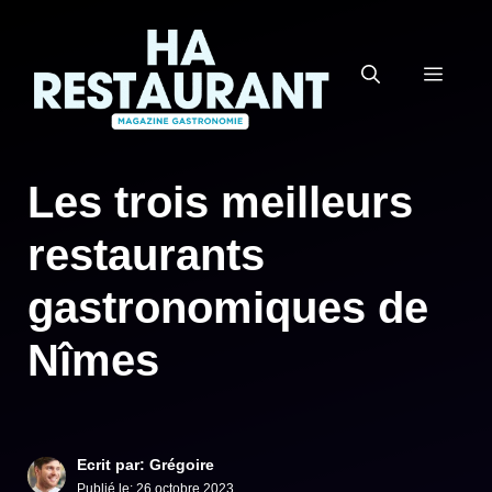
Aller
au
MEN
contenu
Les trois meilleurs
restaurants
gastronomiques de
Nîmes
Ecrit par: Grégoire
Publié le:
26 octobre 2023