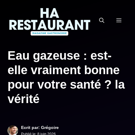
Aller
au
MEN
contenu
Eau gazeuse : est-
elle vraiment bonne
pour votre santé ? la
vérité
Ecrit par: Grégoire
Publié le:
8 juin 2026